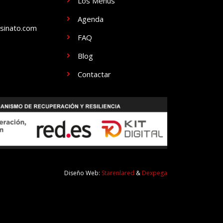
Los Menús
Agenda
sinato.com
FAQ
Blog
Contactar
Diseño Web:
Starenlared
&
Dexpega