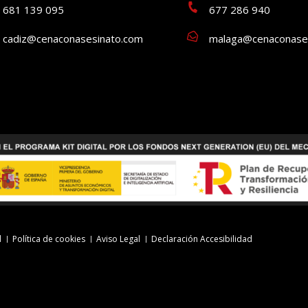
681 139 095
677 286 940
cadiz@cenaconasesinato.com
malaga@cenaconase
d
Política de cookies
Aviso Legal
Declaración Accesibilidad