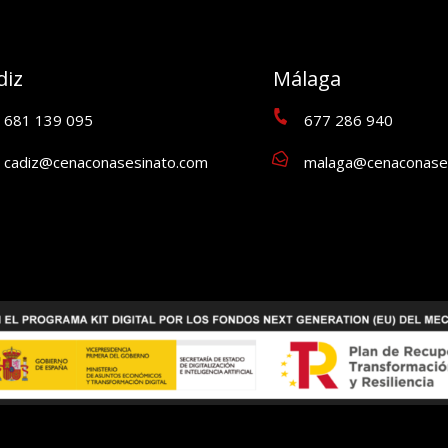
diz
Málaga
681 139 095
677 286 940
cadiz@cenaconasesinato.com
malaga@cenaconase