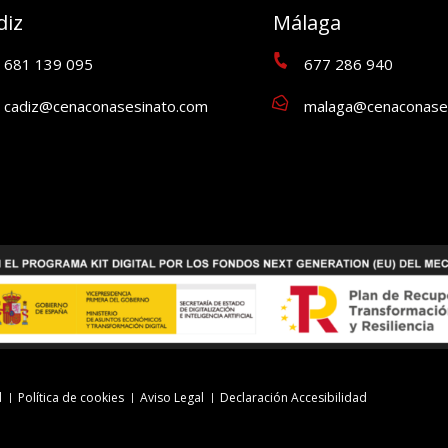
diz
Málaga
681 139 095
677 286 940
cadiz@cenaconasesinato.com
malaga@cenaconase
d
Política de cookies
Aviso Legal
Declaración Accesibilidad